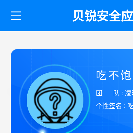
贝锐安全应
吃不
团 队 : 
个性签名 :